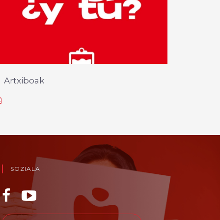
Artxiboak
SOZIALA