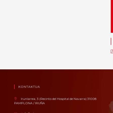
KONTAKTUA
Irunlarrea, 3 (Recinto del Hospital de Navarra) 31008
PAMPLONA / IRUÑA