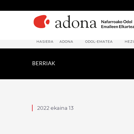
HASIERA
ADONA
ODOL-EMATEA
HEZ
BERRIAK
2022 ekaina 13