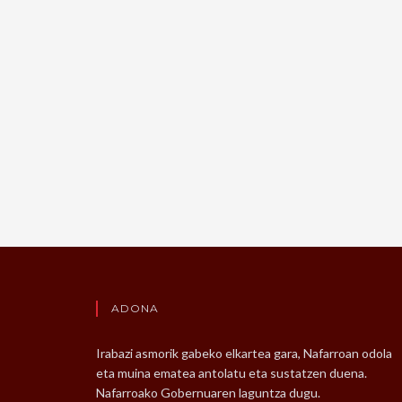
ADONA
Irabazi asmorik gabeko elkartea gara, Nafarroan odola
eta muina ematea antolatu eta sustatzen duena.
Nafarroako Gobernuaren laguntza dugu.