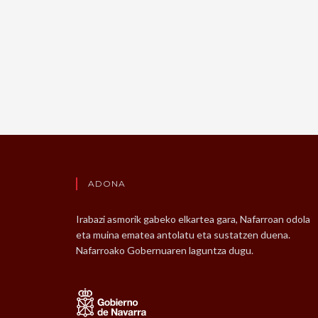
ADONA
Irabazi asmorik gabeko elkartea gara, Nafarroan odola
eta muina ematea antolatu eta sustatzen duena.
Nafarroako Gobernuaren laguntza dugu.