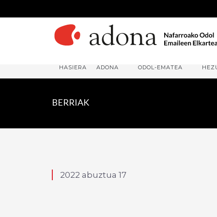
HASIERA
ADONA
ODOL-EMATEA
HEZ
BERRIAK
2022 abuztua 17