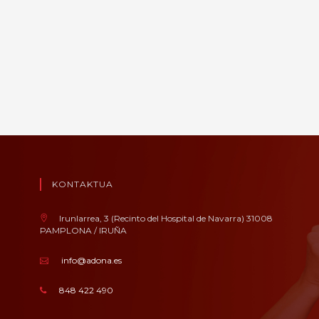
KONTAKTUA
Irunlarrea, 3 (Recinto del Hospital de Navarra) 31008
PAMPLONA / IRUÑA
info@adona.es
848 422 490