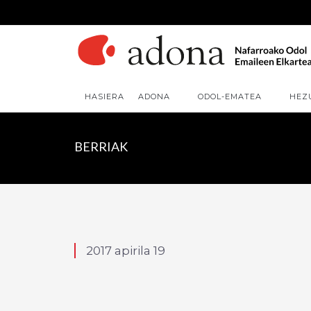
HASIERA
ADONA
ODOL-EMATEA
HEZ
BERRIAK
2017 apirila 19