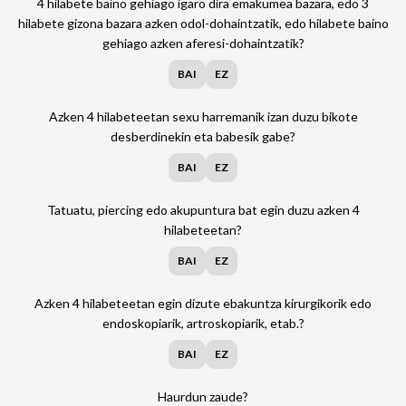
4 hilabete baino gehiago igaro dira emakumea bazara, edo 3
hilabete gizona bazara azken odol-dohaintzatik, edo hilabete baino
gehiago azken aferesi-dohaintzatik?
BAI
EZ
Azken 4 hilabeteetan sexu harremanik izan duzu bikote
desberdinekin eta babesik gabe?
BAI
EZ
Tatuatu, piercing edo akupuntura bat egin duzu azken 4
hilabeteetan?
BAI
EZ
Azken 4 hilabeteetan egin dizute ebakuntza kirurgikorik edo
endoskopiarik, artroskopiarik, etab.?
BAI
EZ
Haurdun zaude?