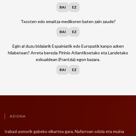
BAI
EZ
Txosten edo emaitza medikoren baten zain zaude?
BAI
EZ
Egin al duzu bidaiarik Espainiatik edo Europatik kanpo azken
hilabetean? Arreta berezia Pirinio Atlantikoetako eta Landetako
eskualdean (Frantzia) egon bazara.
BAI
EZ
ADONA
Irabazi asmorik gabeko elkartea gara, Nafarroan odola eta muina