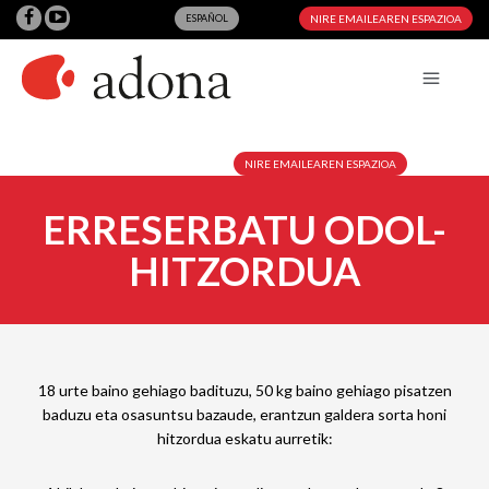
ESPAÑOL
NIRE EMAILEAREN ESPAZIOA
NIRE EMAILEAREN ESPAZIOA
ERRESERBATU ODOL-
HITZORDUA
18 urte baino gehiago badituzu, 50 kg baino gehiago pisatzen
baduzu eta osasuntsu bazaude, erantzun galdera sorta honi
hitzordua eskatu aurretik: