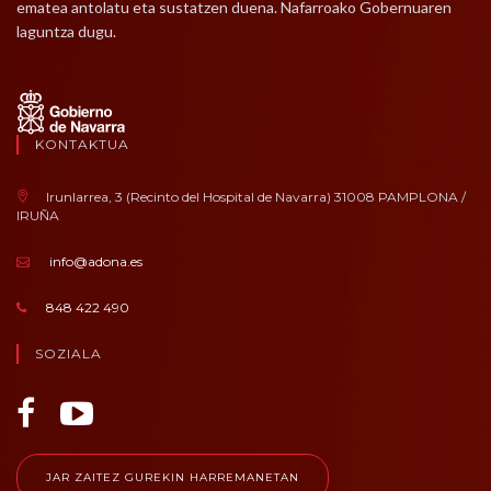
ematea antolatu eta sustatzen duena. Nafarroako Gobernuaren
laguntza dugu.
KONTAKTUA
Irunlarrea, 3 (Recinto del Hospital de Navarra) 31008 PAMPLONA /
IRUÑA
info@adona.es
848 422 490
SOZIALA
JAR ZAITEZ GUREKIN HARREMANETAN