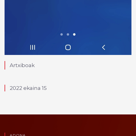
Artxiboak
2022 ekaina 15
ADONA