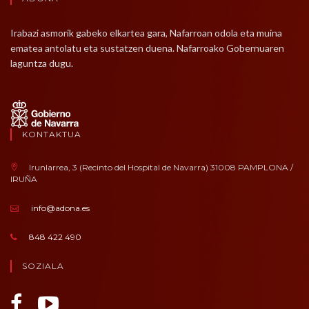
Irabazi asmorik gabeko elkartea gara, Nafarroan odola eta muina
ematea antolatu eta sustatzen duena. Nafarroako Gobernuaren
laguntza dugu.
KONTAKTUA
Irunlarrea, 3 (Recinto del Hospital de Navarra) 31008 PAMPLONA /
IRUÑA
info@adona.es
848 422 490
SOZIALA