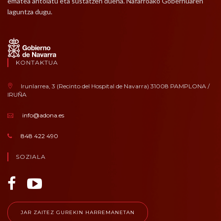
ematea antolatu eta sustatzen duena. Nafarroako Gobernuaren
laguntza dugu.
KONTAKTUA
Irunlarrea, 3 (Recinto del Hospital de Navarra) 31008 PAMPLONA /
IRUÑA
info@adona.es
848 422 490
SOZIALA
JAR ZAITEZ GUREKIN HARREMANETAN