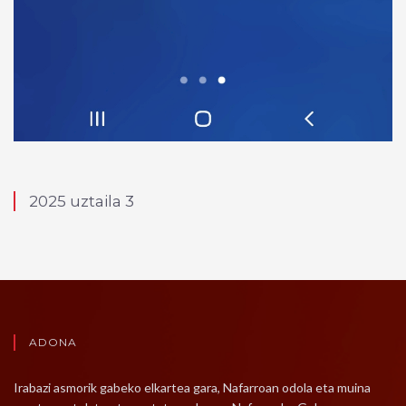
2025 uztaila 3
ADONA
Irabazi asmorik gabeko elkartea gara, Nafarroan odola eta muina