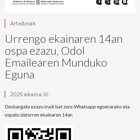
Artxiboak
Urrengo ekainaren 14an
ospa ezazu, Odol
Emailearen Munduko
Eguna
2025 ekaina 10
Deskargatu ezazu irudi bat zure Whatsapp egoerarako eta
ospatu datorren ekainaren 14an