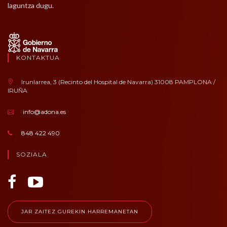
laguntza dugu.
KONTAKTUA
Irunlarrea, 3 (Recinto del Hospital de Navarra) 31008 PAMPLONA /
IRUÑA
info@adona.es
848 422 490
SOZIALA
JAR ZAITEZ GUREKIN HARREMANETAN