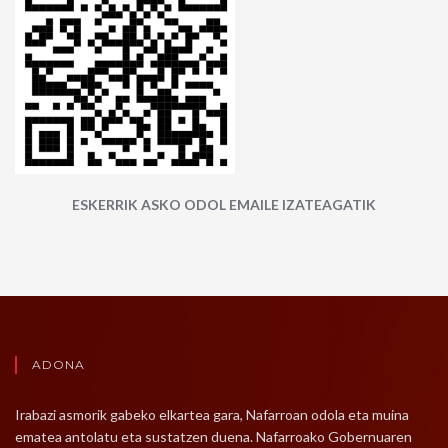
ESKERRIK ASKO ODOL EMAILE IZATEAGATIK
ADONA
Irabazi asmorik gabeko elkartea gara, Nafarroan odola eta muina
ematea antolatu eta sustatzen duena. Nafarroako Gobernuaren