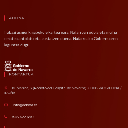
ADONA
Irabazi asmorik gabeko elkartea gara, Nafarroan odola eta muina
ematea antolatu eta sustatzen duena. Nafarroako Gobernuaren
laguntza dugu.
KONTAKTUA
Irunlarrea, 3 (Recinto del Hospital de Navarra) 31008 PAMPLONA /
IRUÑA
info@adona.es
848 422 490