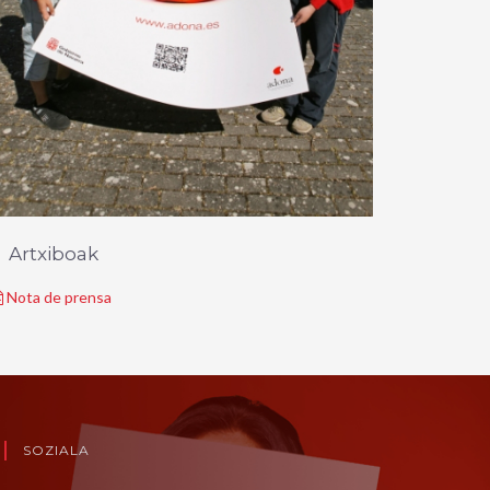
Artxiboak
Nota de prensa
SOZIALA