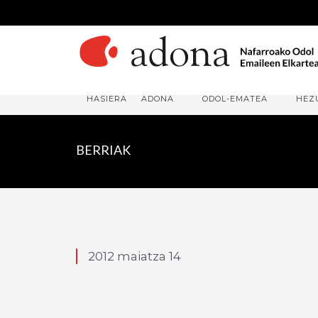
HASIERA
ADONA
ODOL-EMATEA
HEZ
BERRIAK
2012 maiatza 14