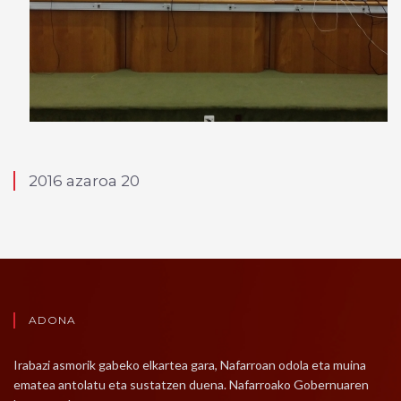
2016 azaroa 20
ADONA
Irabazi asmorik gabeko elkartea gara, Nafarroan odola eta muina
ematea antolatu eta sustatzen duena. Nafarroako Gobernuaren