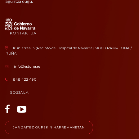
laguntza dugu.
KONTAKTUA
Irunlarrea, 3 (Recinto del Hospital de Navarra) 31008 PAMPLONA /
IRUÑA
info@adona.es
848 422 490
SOZIALA
JAR ZAITEZ GUREKIN HARREMANETAN