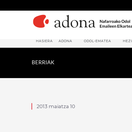
HASIERA
ADONA
ODOL-EMATEA
HEZ
BERRIAK
2013 maiatza 10