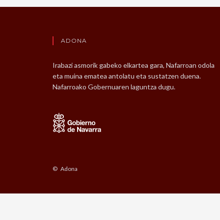
ADONA
Irabazi asmorik gabeko elkartea gara, Nafarroan odola
eta muina ematea antolatu eta sustatzen duena.
Nafarroako Gobernuaren laguntza dugu.
© Adona