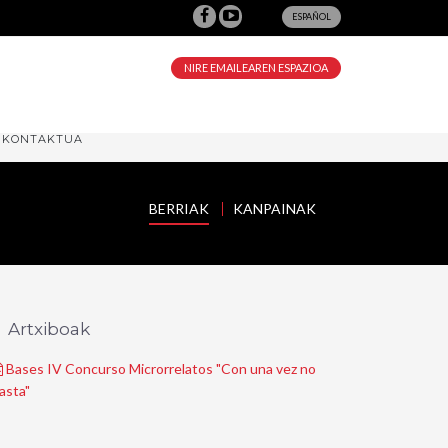
ESPAÑOL
NIRE EMAILEAREN ESPAZIOA
KONTAKTUA
BERRIAK
KANPAINAK
Artxiboak
Bases IV Concurso Microrrelatos "Con una vez no
asta"