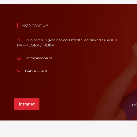
KONTAKTUA
Irunlarrea, 3 (Recinto del Hospital de Navarra) 31008
PAMPLONA / IRUÑA
info@adona.es
848 422 490
Intranet
Pr