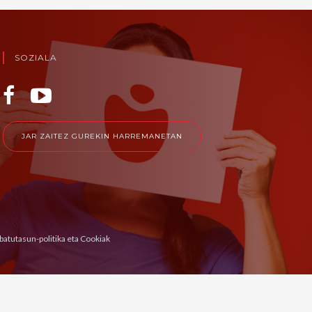
SOZIALA
JAR ZAITEZ GUREKIN HARREMANETAN
ibatutasun-politika eta Cookiak