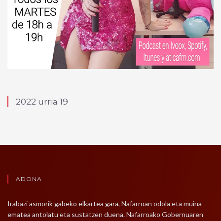
2022 urria 19
ADONA
Irabazi asmorik gabeko elkartea gara, Nafarroan odola eta muina
ematea antolatu eta sustatzen duena. Nafarroako Gobernuaren