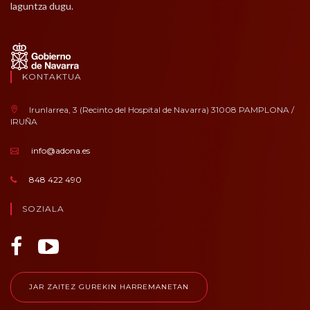
laguntza dugu.
KONTAKTUA
Irunlarrea, 3 (Recinto del Hospital de Navarra) 31008 PAMPLONA /
IRUÑA
info@adona.es
848 422 490
SOZIALA
JAR ZAITEZ GUREKIN HARREMANETAN