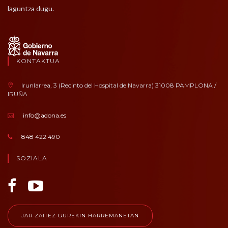
laguntza dugu.
KONTAKTUA
Irunlarrea, 3 (Recinto del Hospital de Navarra) 31008 PAMPLONA /
IRUÑA
info@adona.es
848 422 490
SOZIALA
JAR ZAITEZ GUREKIN HARREMANETAN