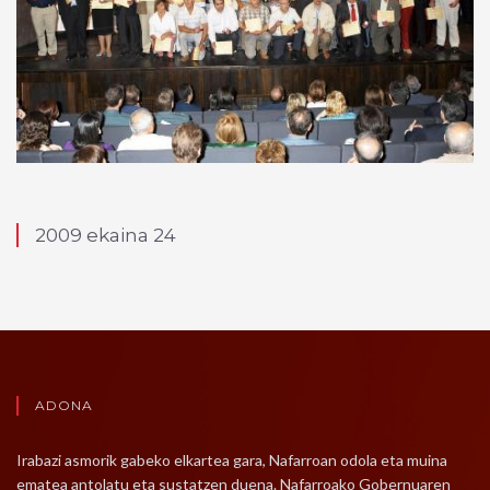
2009 ekaina 24
ADONA
Irabazi asmorik gabeko elkartea gara, Nafarroan odola eta muina
ematea antolatu eta sustatzen duena. Nafarroako Gobernuaren