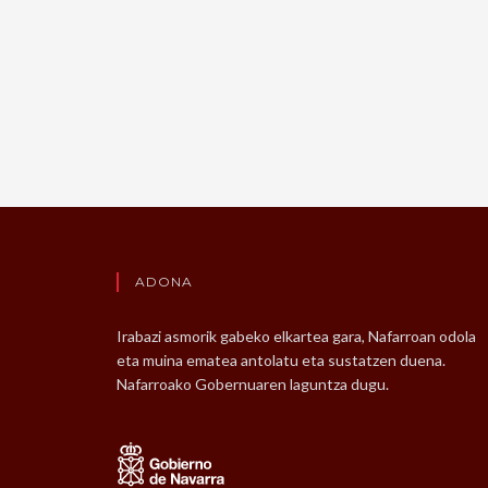
ADONA
Irabazi asmorik gabeko elkartea gara, Nafarroan odola
eta muina ematea antolatu eta sustatzen duena.
Nafarroako Gobernuaren laguntza dugu.