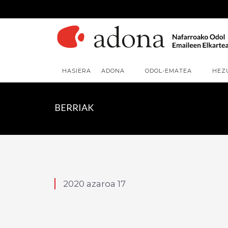
HASIERA
ADONA
ODOL-EMATEA
HEZ
BERRIAK
2020 azaroa 17