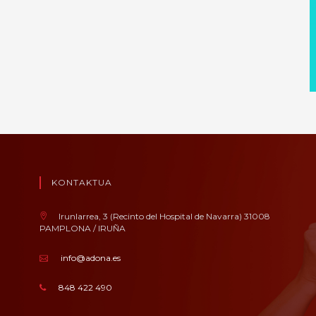
KONTAKTUA
Irunlarrea, 3 (Recinto del Hospital de Navarra) 31008
PAMPLONA / IRUÑA
info@adona.es
848 422 490