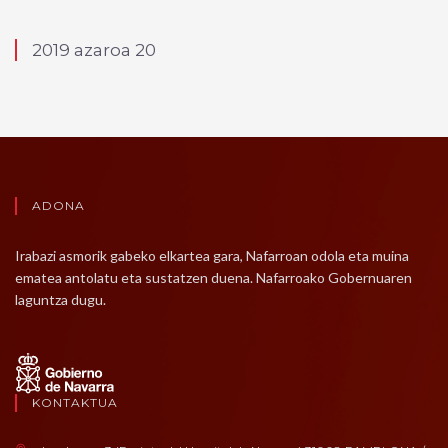
2019 azaroa 20
ADONA
Irabazi asmorik gabeko elkartea gara, Nafarroan odola eta muina
ematea antolatu eta sustatzen duena. Nafarroako Gobernuaren
laguntza dugu.
KONTAKTUA