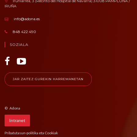
Irunlarrea, 3 (Recinto del Hospital de Navarra) 31008 PAMPLONA /
IRUÑA
info@adona.es
848 422 490
SOZIALA
JAR ZAITEZ GUREKIN HARREMANETAN
© Adona
Intranet
Pribatutasun-politika eta Cookiak