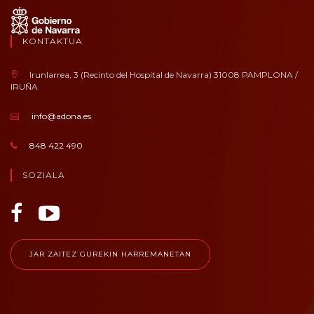
KONTAKTUA
Irunlarrea, 3 (Recinto del Hospital de Navarra) 31008 PAMPLONA /
IRUÑA
info@adona.es
848 422 490
SOZIALA
JAR ZAITEZ GUREKIN HARREMANETAN