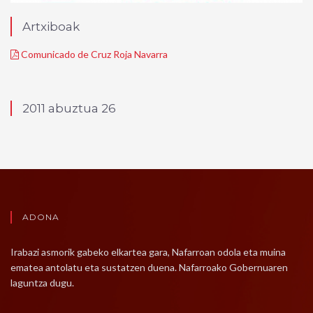
Artxiboak
Comunicado de Cruz Roja Navarra
2011 abuztua 26
ADONA
Irabazi asmorik gabeko elkartea gara, Nafarroan odola eta muina
ematea antolatu eta sustatzen duena. Nafarroako Gobernuaren
laguntza dugu.