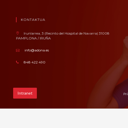
KONTAKTUA
Irunlarrea, 3 (Recinto del Hospital de Navarra) 31008
PAMPLONA / IRUÑA
info@adona.es
848 422 490
Intranet
Pr