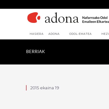
HASIERA
ADONA
ODOL-EMATEA
HEZ
BERRIAK
2015 ekaina 19