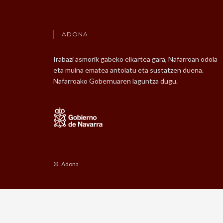
ADONA
Irabazi asmorik gabeko elkartea gara, Nafarroan odola
eta muina ematea antolatu eta sustatzen duena.
Nafarroako Gobernuaren laguntza dugu.
© Adona