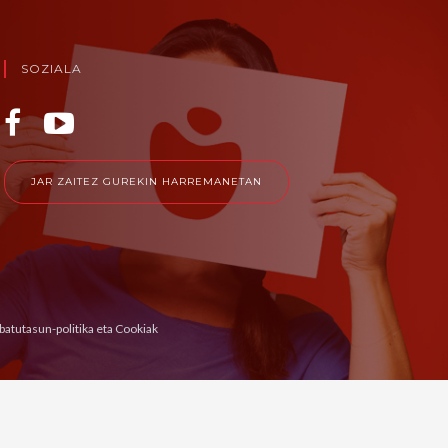
SOZIALA
JAR ZAITEZ GUREKIN HARREMANETAN
ibatutasun-politika eta Cookiak