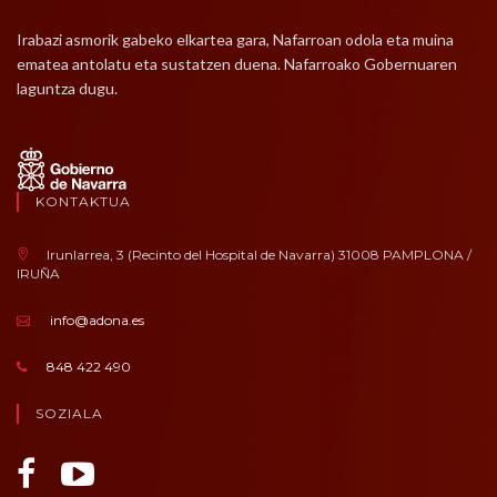
Irabazi asmorik gabeko elkartea gara, Nafarroan odola eta muina
ematea antolatu eta sustatzen duena. Nafarroako Gobernuaren
laguntza dugu.
KONTAKTUA
Irunlarrea, 3 (Recinto del Hospital de Navarra) 31008 PAMPLONA /
IRUÑA
info@adona.es
848 422 490
SOZIALA